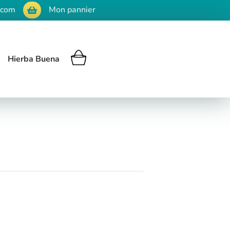
.com
Mon pannier

Hierba Buena