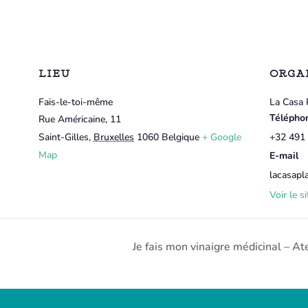
LIEU
ORGA
Fais-le-toi-même
La Casa 
Télépho
Rue Américaine, 11
Saint-Gilles
,
Bruxelles
1060
Belgique
+ Google
+32 491 
Map
E-mail
lacasapl
Voir le s
Je fais mon vinaigre médicinal – At