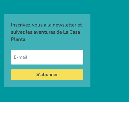
Inscrivez-vous à la newsletter et
suivez les aventures de La Casa
Planta.
S'abonner
GV
• Made with
by
ZestCitron