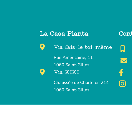
La Casa Planta
Con

Via fais-le toi-même

Rue Américaine, 11

1060 Saint-Gilles

Via KIKI

Chaussée de Charleroi, 214

1060 Saint-Gilles
©
–
Hierba Buena Tisanes
| Tou