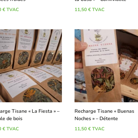
0
€
TVAC
11,50
€
TVAC
arge Tisane « La Fiesta » –
Recharge Tisane « Buenas
le de bois
Noches » – Détente
0
€
TVAC
11,50
€
TVAC