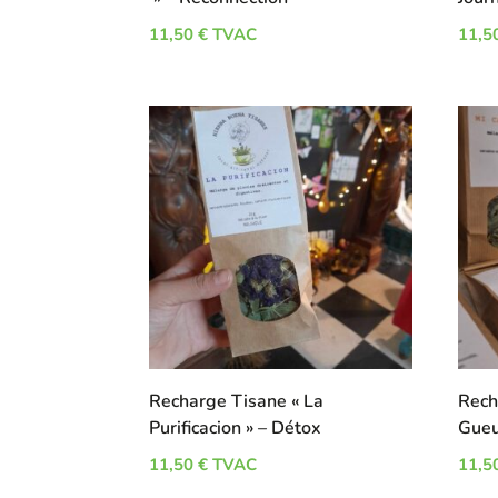
11,50
€
TVAC
11,5
Recharge Tisane « La
Rech
Purificacion » – Détox
Gueu
11,50
€
TVAC
11,5