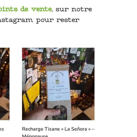
oints de vente
, sur notre
Instagram pour rester
es
Recharge Tisane « La Señora » –
Ménopause