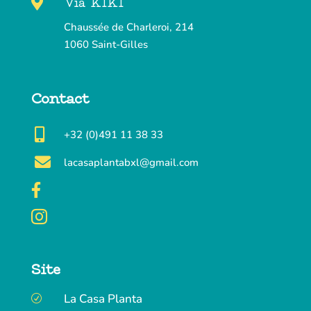

Via KIKI
Chaussée de Charleroi, 214
1060 Saint-Gilles
Contact

+32 (0)491 11 38 33

lacasaplantabxl@gmail.com


Site
La Casa Planta
R