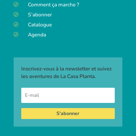
Comment ça marche ?
R
S’abonner
R
Catalogue
R
Agenda
R
Inscrivez-vous à la newsletter et suivez
les aventures de La Casa Planta.
S'abonner