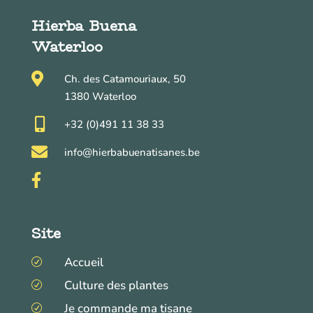
Hierba Buena
Waterloo

Ch. des Catamouriaux, 50
1380 Waterloo

+32 (0)491 11 38 33

info@hierbabuenatisanes.be

Site
Accueil
R
Culture des plantes
R
Je commande ma tisane
R