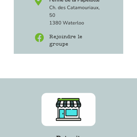

Ferme de la Papelotte
Ch. des Catamouriaux,
50
1380 Waterloo

Rejoindre le
groupe