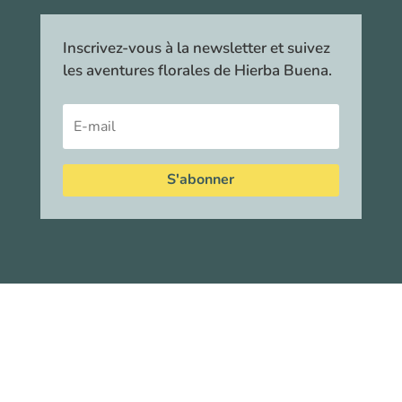
Inscrivez-vous à la newsletter et suivez
les aventures florales de Hierba Buena.
S'abonner
©
–
Hierba Buena Tisanes
| Tous droits réservés •
Mentions légales
•
Politique de confidentialité
•
CGV
•
Made with
by
ZestCitron