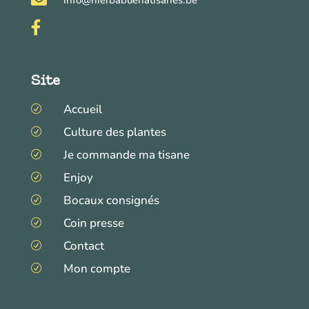
info@hierbabuenatisanes.be

Site
Accueil
R
Culture des plantes
R
Je commande ma tisane
R
Enjoy
R
Bocaux consignés
R
Coin presse
R
Contact
R
Mon compte
R