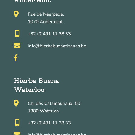
Anderlecht

Rue de Neerpede,
1070 Anderlecht

+32 (0)491 11 38 33

info@hierbabuenatisanes.be

Hierba Buena
Waterloo

Ch. des Catamouriaux, 50
1380 Waterloo

+32 (0)491 11 38 33
