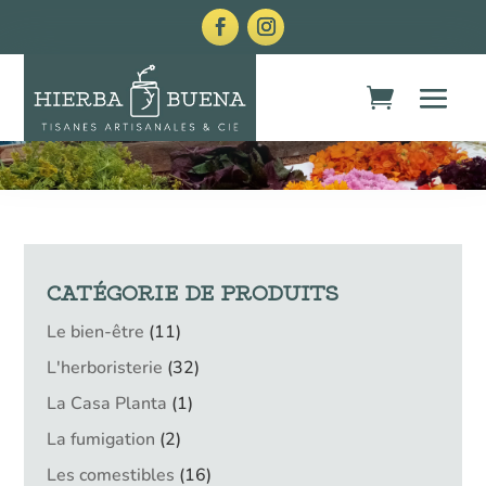
CATÉGORIE DE PRODUITS
11
Le bien-être
11
produits
32
L'herboristerie
32
produits
1
La Casa Planta
1
produit
2
La fumigation
2
produits
16
Les comestibles
16