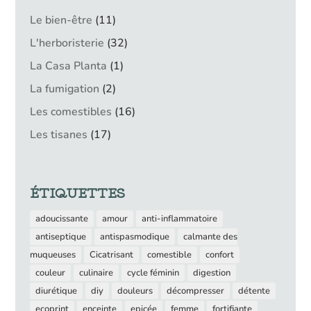
11
Le bien-être
11
produits
32
L'herboristerie
32
produits
1
La Casa Planta
1
produit
2
La fumigation
2
produits
16
Les comestibles
16
produits
17
Les tisanes
17
produits
ÉTIQUETTES
adoucissante
amour
anti-inflammatoire
antiseptique
antispasmodique
calmante des
muqueuses
Cicatrisant
comestible
confort
couleur
culinaire
cycle féminin
digestion
diurétique
diy
douleurs
décompresser
détente
ecoprint
enceinte
epicée
femme
fortifiante