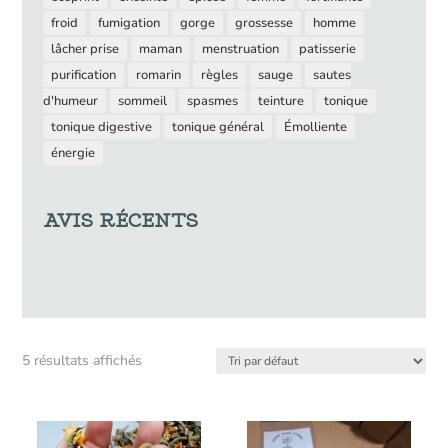
froid
fumigation
gorge
grossesse
homme
lâcher prise
maman
menstruation
patisserie
purification
romarin
règles
sauge
sautes
d'humeur
sommeil
spasmes
teinture
tonique
tonique digestive
tonique général
Émolliente
énergie
AVIS RÉCENTS
5 résultats affichés