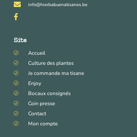

info@hierbabuenatisanes.be

Site
Accueil
R
Culture des plantes
R
Je commande ma tisane
R
Enjoy
R
Bocaux consignés
R
Coin presse
R
Contact
R
Mon compte
R