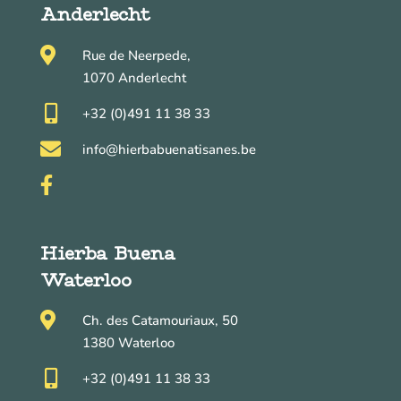
Anderlecht

Rue de Neerpede,
1070 Anderlecht

+32 (0)491 11 38 33

info@hierbabuenatisanes.be

Hierba Buena
Waterloo

Ch. des Catamouriaux, 50
1380 Waterloo

+32 (0)491 11 38 33