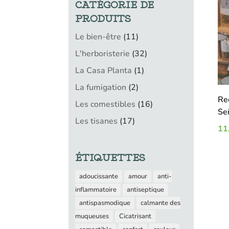
CATÉGORIE DE
PRODUITS
11
Le bien-être
11
produits
32
L'herboristerie
32
produits
1
La Casa Planta
1
produit
2
La fumigation
2
produits
Re
16
Les comestibles
16
Se
produits
17
Les tisanes
17
11
produits
ÉTIQUETTES
adoucissante
amour
anti-
inflammatoire
antiseptique
antispasmodique
calmante des
muqueuses
Cicatrisant