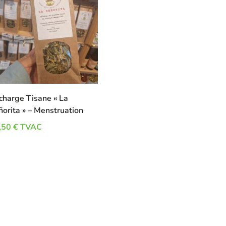
charge Tisane « La
ñorita » – Menstruation
,50
€
TVAC