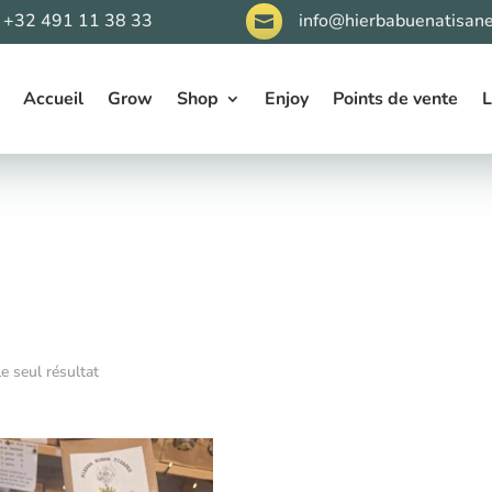
+32 491 11 38 33
info@hierbabuenatisane

Accueil
Grow
Shop
Enjoy
Points de vente
L
le seul résultat