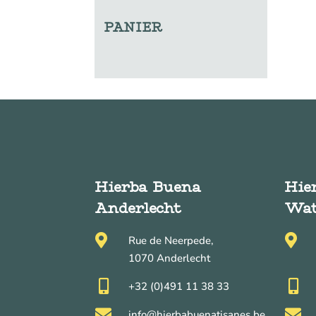
PANIER
Hierba Buena
Hie
Anderlecht
Wat


Rue de Neerpede,
1070 Anderlecht


+32 (0)491 11 38 33


info@hierbabuenatisanes.be