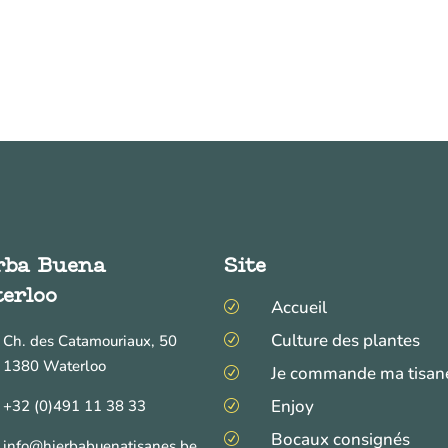
rba Buena
Site
erloo
Accueil
R
Culture des plantes
Ch. des Catamouriaux, 50
R
1380 Waterloo
Je commande ma tisan
R
Enjoy
+32 (0)491 11 38 33
R
Bocaux consignés
R
info@hierbabuenatisanes.be