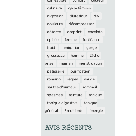
comestible
confort
couleur
culinaire
cycle féminin
digestion
diurétique
diy
douleurs
décompresser
détente
ecoprint
enceinte
epicée
femme
fortifiante
froid
fumigation
gorge
grossesse
homme
lâcher
prise
maman
menstruation
patisserie
purification
romarin
règles
sauge
sautes d'humeur
sommeil
spasmes
teinture
tonique
tonique digestive
tonique
général
Émolliente
énergie
AVIS RÉCENTS