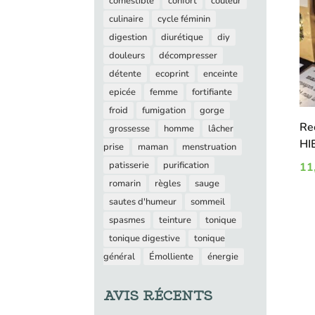
comestible
confort
couleur
culinaire
cycle féminin
digestion
diurétique
diy
douleurs
décompresser
détente
ecoprint
enceinte
epicée
femme
fortifiante
froid
fumigation
gorge
Re
grossesse
homme
lâcher
HI
prise
maman
menstruation
patisserie
purification
11
romarin
règles
sauge
sautes d'humeur
sommeil
spasmes
teinture
tonique
tonique digestive
tonique
général
Émolliente
énergie
AVIS RÉCENTS