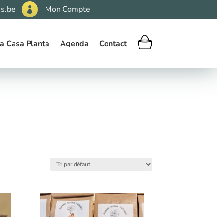
s.be
Mon Compte

a Casa Planta
Agenda
Contact