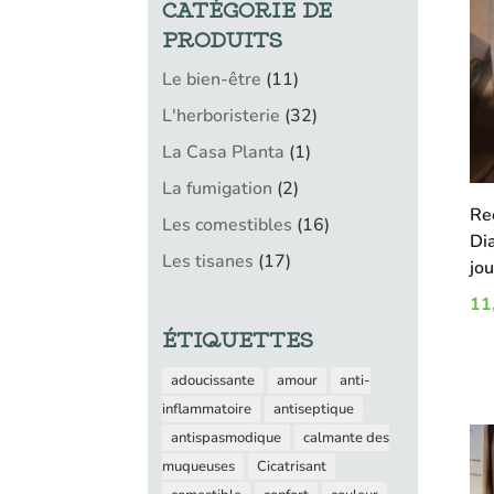
CATÉGORIE DE
PRODUITS
11
Le bien-être
11
produits
32
L'herboristerie
32
produits
1
La Casa Planta
1
produit
2
La fumigation
2
produits
Re
16
Les comestibles
16
Dia
produits
17
Les tisanes
17
jo
produits
11
ÉTIQUETTES
adoucissante
amour
anti-
inflammatoire
antiseptique
antispasmodique
calmante des
muqueuses
Cicatrisant