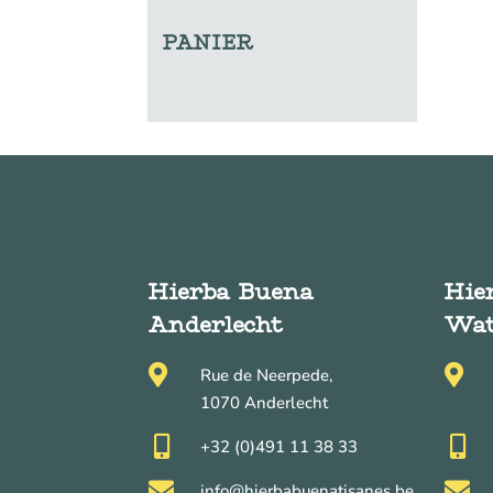
PANIER
Hierba Buena
Hie
Anderlecht
Wat


Rue de Neerpede,
1070 Anderlecht


+32 (0)491 11 38 33


info@hierbabuenatisanes.be