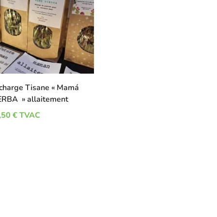
charge Tisane « Mamá
ERBA » allaitement
,50
€
TVAC