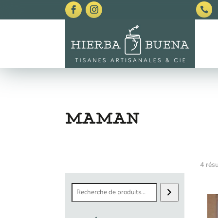

MAMAN
4 résu
Recherche