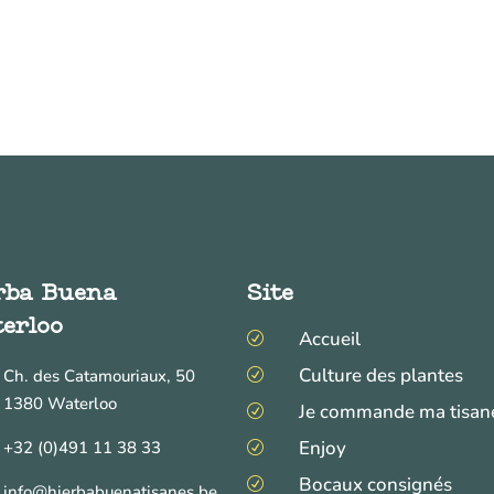
rba Buena
Site
erloo
Accueil
R
Culture des plantes
Ch. des Catamouriaux, 50
R
1380 Waterloo
Je commande ma tisan
R
Enjoy
+32 (0)491 11 38 33
R
Bocaux consignés
R
info@hierbabuenatisanes.be