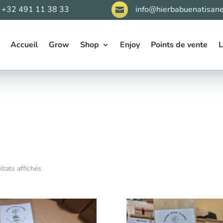
+32 491 11 38 33
info@hierbabuenatisane

Accueil
Grow
Shop
Enjoy
Points de vente
L
ltats affichés