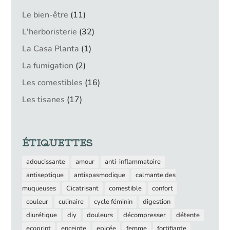
11
Le bien-être
11
produits
32
L'herboristerie
32
produits
1
La Casa Planta
1
produit
2
La fumigation
2
produits
16
Les comestibles
16
produits
17
Les tisanes
17
produits
ÉTIQUETTES
adoucissante
amour
anti-inflammatoire
antiseptique
antispasmodique
calmante des
muqueuses
Cicatrisant
comestible
confort
couleur
culinaire
cycle féminin
digestion
diurétique
diy
douleurs
décompresser
détente
ecoprint
enceinte
epicée
femme
fortifiante