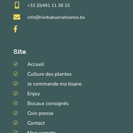

+32 (0)491 11 38 33

info@hierbabuenatisanes.be

Site
Accueil
R
Culture des plantes
R
Je commande ma tisane
R
Enjoy
R
Bocaux consignés
R
Coin presse
R
Contact
R
Mon compte
R