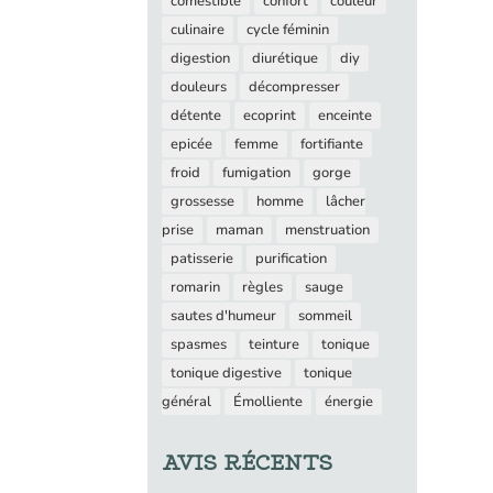
comestible
confort
couleur
culinaire
cycle féminin
digestion
diurétique
diy
douleurs
décompresser
détente
ecoprint
enceinte
epicée
femme
fortifiante
froid
fumigation
gorge
grossesse
homme
lâcher
prise
maman
menstruation
patisserie
purification
romarin
règles
sauge
sautes d'humeur
sommeil
spasmes
teinture
tonique
tonique digestive
tonique
général
Émolliente
énergie
AVIS RÉCENTS