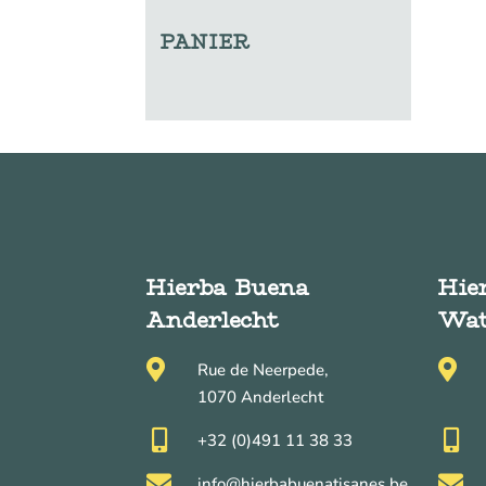
PANIER
Hierba Buena
Hie
Anderlecht
Wat


Rue de Neerpede,
1070 Anderlecht


+32 (0)491 11 38 33


info@hierbabuenatisanes.be