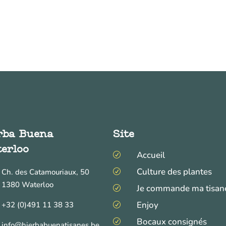
rba Buena
Site
erloo
Accueil
R
Culture des plantes
Ch. des Catamouriaux, 50
R
1380 Waterloo
Je commande ma tisan
R
Enjoy
+32 (0)491 11 38 33
R
Bocaux consignés
R
info@hierbabuenatisanes.be