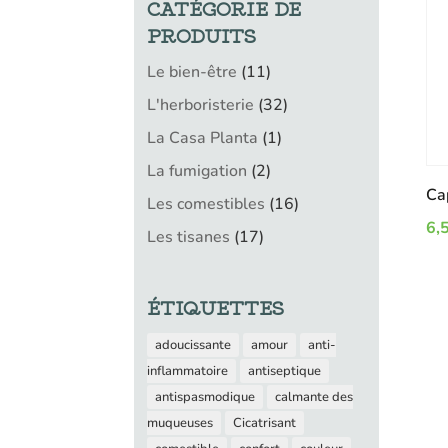
CATÉGORIE DE
PRODUITS
11
Le bien-être
11
produits
32
L'herboristerie
32
produits
1
La Casa Planta
1
produit
2
La fumigation
2
produits
Cap
16
Les comestibles
16
produits
6,
17
Les tisanes
17
produits
ÉTIQUETTES
adoucissante
amour
anti-
inflammatoire
antiseptique
antispasmodique
calmante des
muqueuses
Cicatrisant