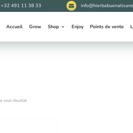
+32 491 11 38 33
info@hierbabuenatisane

Accueil
Grow
Shop
Enjoy
Points de vente
L
le seul résultat