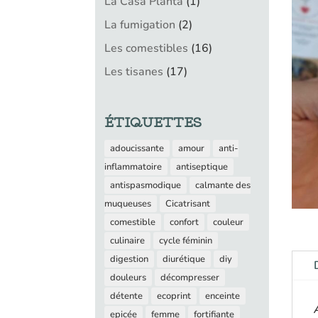
1
La Casa Planta
1
produit
2
La fumigation
2
produits
16
Les comestibles
16
produits
17
Les tisanes
17
produits
ÉTIQUETTES
adoucissante
amour
anti-
inflammatoire
antiseptique
antispasmodique
calmante des
muqueuses
Cicatrisant
comestible
confort
couleur
culinaire
cycle féminin
digestion
diurétique
diy
douleurs
décompresser
détente
ecoprint
enceinte
epicée
femme
fortifiante