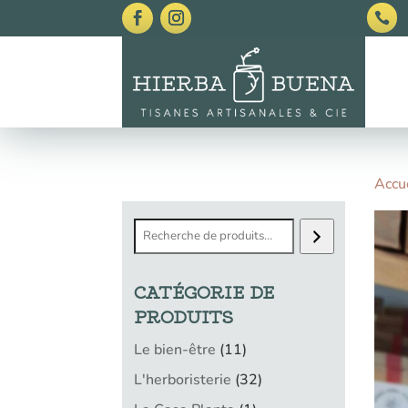

Accu
Recherche
CATÉGORIE DE
PRODUITS
11
Le bien-être
11
produits
32
L'herboristerie
32
produits