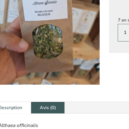
7 en 
quant
de
Guim
fleur
et
feuil
Description
Avis (0)
Althaea officinalis