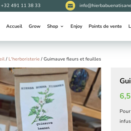
+32 491 11 38 33
info@hierbabuenatisane

Accueil
Grow
Shop
Enjoy
Points de vente
L
eil
/
L'herboristerie
/ Guimauve fleurs et feuilles
Gui
6,
Pour 
infus