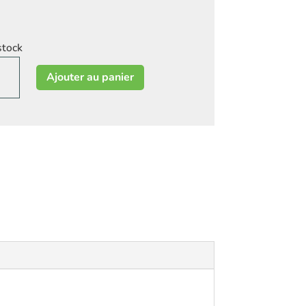
stock
ité
Ajouter au panier
auve
s
les