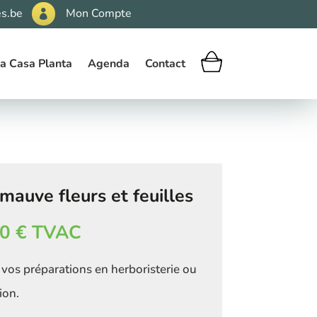
s.be
Mon Compte

a Casa Planta
Agenda
Contact
mauve fleurs et feuilles
50
€
TVAC
vos préparations en herboristerie ou
ion.