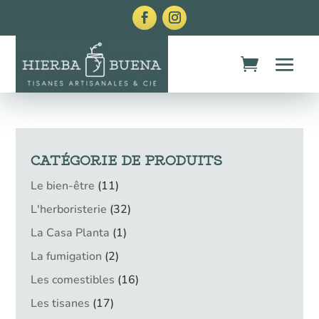
CATÉGORIE DE PRODUITS
11
Le bien-être
11
produits
32
L'herboristerie
32
produits
1
La Casa Planta
1
produit
2
La fumigation
2
produits
16
Les comestibles
16
produits
17
Les tisanes
17