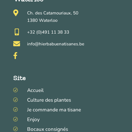

Ch. des Catamouriaux, 50
1380 Waterloo

+32 (0)491 11 38 33

info@hierbabuenatisanes.be

Site
Accueil
R
Culture des plantes
R
Je commande ma tisane
R
Enjoy
R
Bocaux consignés
R