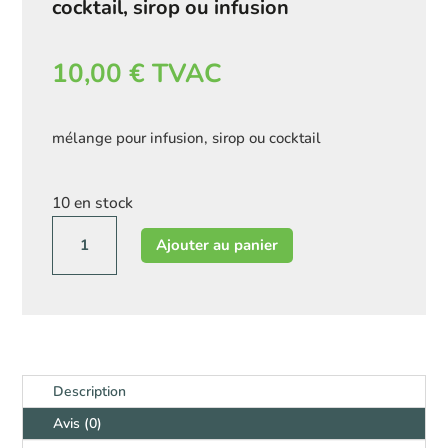
cocktail, sirop ou infusion
10,00
€
TVAC
mélange pour infusion, sirop ou cocktail
10 en stock
quantité
Ajouter au panier
de
"Mojito,
POR
FAVOR!"
Mélange
à
cocktail,
Description
sirop
Avis (0)
ou