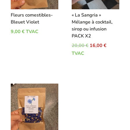
Fleurs comestibles-
« La Sangria »
Bleuet Violet
Mélange à cocktail,
sirop ou infusion
9,00
€
TVAC
PACK X2
Le
Le
20,00
€
16,00
€
prix
prix
TVAC
initial
actuel
était :
est :
20,00 €.
16,00 €.