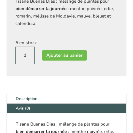
Tisane Buenas Dias : mélange de plantes pour
bien démarrer la journée
: menthe poivrée, ortie,
romarin, mélisse de Moldavie, mauve, bleuet et
calendula.
6 en stock
quantité
Ajouter au panier
de
Recharge
Tisane
"Buenos
Dias"
(énergie
pour
Description
la
Avis (0)
journée)
Tisane Buenas Dias : mélange de plantes pour
bien démarrer la journée
: menthe poivrée, ortie,