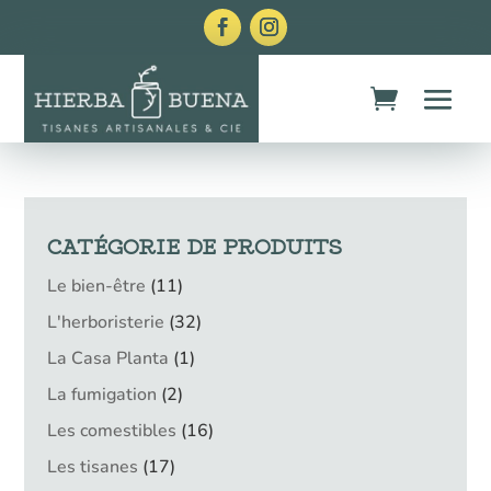
CATÉGORIE DE PRODUITS
11
Le bien-être
11
produits
32
L'herboristerie
32
produits
1
La Casa Planta
1
produit
2
La fumigation
2
produits
16
Les comestibles
16
produits
17
Les tisanes
17