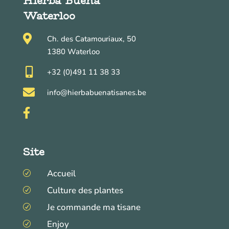
Hierba Buena
Waterloo

Ch. des Catamouriaux, 50
1380 Waterloo

+32 (0)491 11 38 33

info@hierbabuenatisanes.be

Site
Accueil
R
Culture des plantes
R
Je commande ma tisane
R
Enjoy
R