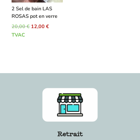
2 Sel de bain LAS
ROSAS pot en verre
Le
Le
20,00
€
12,00
€
prix
prix
TVAC
initial
actuel
était :
est :
20,00 €.
12,00 €.
Retrait