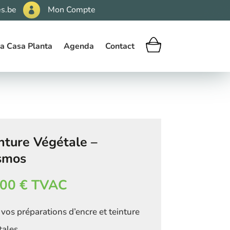
s.be
Mon Compte

a Casa Planta
Agenda
Contact
nture Végétale –
smos
,00
€
TVAC
vos préparations d’encre et teinture
ales.