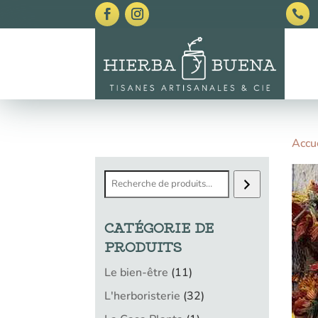

Accu
Recherche
CATÉGORIE DE
PRODUITS
11
Le bien-être
11
produits
32
L'herboristerie
32
produits