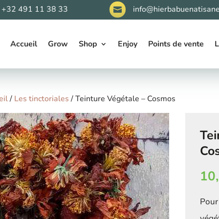
+32 491 11 38 33
info@hierbabuenatisane

Accueil
Grow
Shop
Enjoy
Points de vente
L
eil
/
Les tinctoriales
/ Teinture Végétale – Cosmos
Tei
Co
10
Pour 
végét