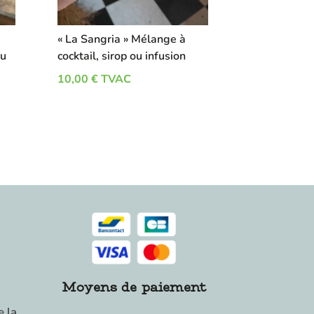
« La Sangria » Mélange à
ou
cocktail, sirop ou infusion
10,00
€
TVAC
Moyens de paiement
e la