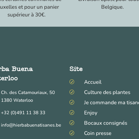
uxelles et pour un panier
Belgique.
supérieur à 30€.
rba Buena
Site
erloo
Accueil
R
Culture des plantes
Ch. des Catamouriaux, 50
R
1380 Waterloo
Je commande ma tisan
R
Enjoy
+32 (0)491 11 38 33
R
Bocaux consignés
R
info@hierbabuenatisanes.be
Coin presse
R