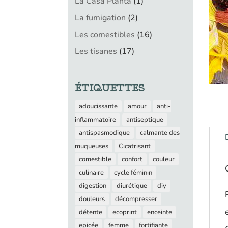
1
La Casa Planta
1
produit
2
La fumigation
2
produits
16
Les comestibles
16
produits
17
Les tisanes
17
produits
ÉTIQUETTES
adoucissante
amour
anti-
inflammatoire
antiseptique
antispasmodique
calmante des
muqueuses
Cicatrisant
comestible
confort
couleur
culinaire
cycle féminin
digestion
diurétique
diy
douleurs
décompresser
détente
ecoprint
enceinte
epicée
femme
fortifiante