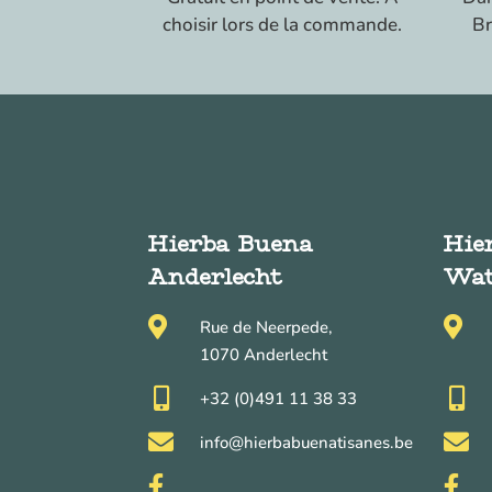
choisir lors de la commande.
Br
Hierba Buena
Hie
Anderlecht
Wat


Rue de Neerpede,
1070 Anderlecht


+32 (0)491 11 38 33


info@hierbabuenatisanes.be

