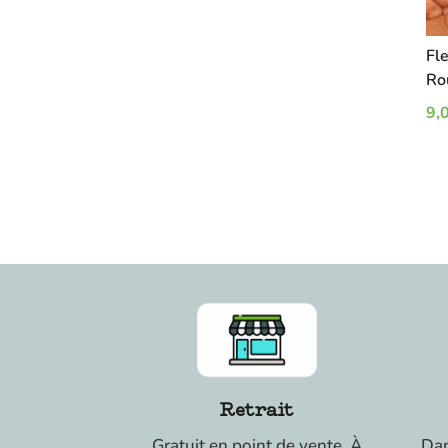
Fl
Ro
9,
Retrait
Gratuit en point de vente. À
Dan