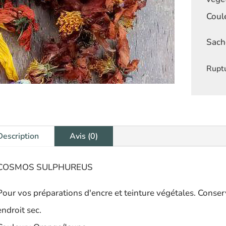
Coul
Sach
Ruptu
Description
Avis (0)
COSMOS SULPHUREUS
Pour vos préparations d'encre et teinture végétales. Conserv
endroit sec.