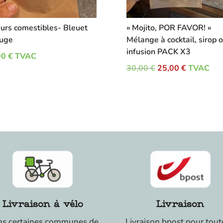
eurs comestibles- Bleuet
« Mojito, POR FAVOR! »
uge
Mélange à cocktail, sirop 
infusion PACK X3
00
€
TVAC
Le
Le
30,00
€
25,00
€
TVAC
prix
prix
initial
actuel
était :
est :
30,00 €.
25,00 €.
Livraison à vélo
Livraison
s certaines communes de
Livraison bpost pour tout