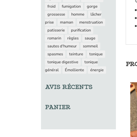
froid
fumigation
gorge
grossesse
homme
lâcher
prise
maman
menstruation
patisserie
purification
romarin
règles
sauge
sautes d'humeur
sommeil
spasmes
teinture
tonique
tonique digestive
tonique
PR
général
Émolliente
énergie
AVIS RÉCENTS
PANIER