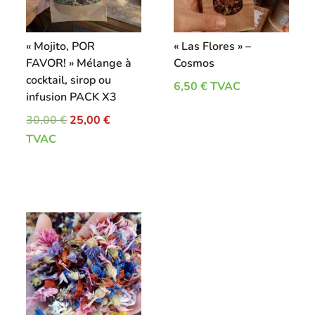
« Mojito, POR
« Las Flores » –
FAVOR! » Mélange à
Cosmos
cocktail, sirop ou
6,50
€
TVAC
infusion PACK X3
Le
Le
30,00
€
25,00
€
prix
prix
TVAC
initial
actuel
était :
est :
30,00 €.
25,00 €.