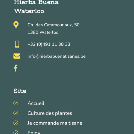
Hierba Buena
Waterloo

Ch. des Catamouriaux, 50
1380 Waterloo

+32 (0)491 11 38 33

info@hierbabuenatisanes.be

Site
Accueil
R
Culture des plantes
R
Je commande ma tisane
R
Enjoy
R