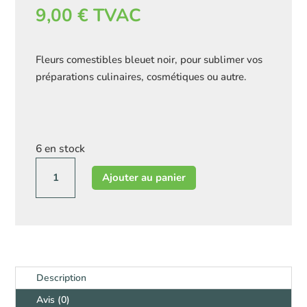
9,00
€
TVAC
Fleurs comestibles bleuet noir, pour sublimer vos
préparations culinaires, cosmétiques ou autre.
6 en stock
quantité
Ajouter au panier
de
Fleurs
comestibles-
Bleuet
Noir
Description
Avis (0)