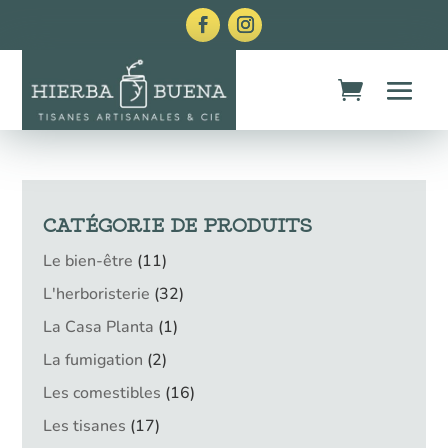
CATÉGORIE DE PRODUITS
11
Le bien-être
11
produits
32
L'herboristerie
32
produits
1
La Casa Planta
1
produit
2
La fumigation
2
produits
16
Les comestibles
16
produits
17
Les tisanes
17